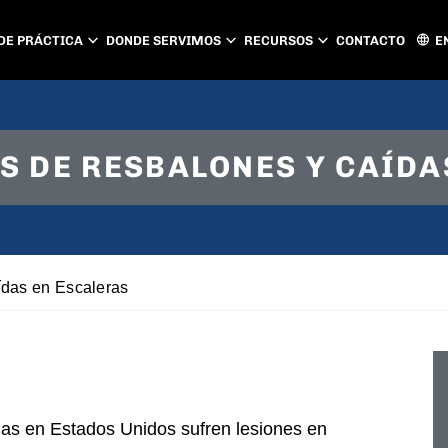
DE PRÁCTICA
DONDE SERVIMOS
RECURSOS
CONTACTO
E
ATLANTA
CHARLOTTE
S DE RESBALONES Y CAÍDA
PEACHTREE CITY
GASTONIA
CONCORD
HUNTERSVILL
MATTHEWS
ídas en Escaleras
as en Estados Unidos sufren lesiones en