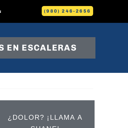
(980) 246-2656
N
GREENVILLE
S EN ESCALERAS
E
¿DOLOR? ¡LLAMA A