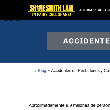
ACERCA
ÁREAS 
ACCIDENTE
»
Blog
»
Accidentes de Resbalones y Ca
H
o
m
e
Aproximadamente 8.9 millones de person