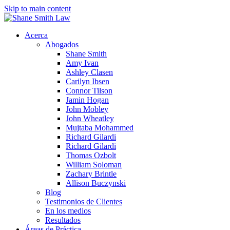
Skip to main content
Acerca
Abogados
Shane Smith
Amy Ivan
Ashley Clasen
Carilyn Ibsen
Connor Tilson
Jamin Hogan
John Mobley
John Wheatley
Mujtaba Mohammed
Richard Gilardi
Richard Gilardi
Thomas Ozbolt
William Soloman
Zachary Brintle
Allison Buczynski
Blog
Testimonios de Clientes
En los medios
Resultados
Áreas de Práctica