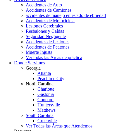
Accidentes de Auto
Accidentes de Camiones
accidentes de manejo en estado de ebriedad
Accidentes de Motocicleta
Lesiones Cerebrales
Resbalones y Caídas
Seguridad Negligente
Accidentes de Peatones
Accidentes de Peatones
Muerte Injusta
Ver todas las Áreas de práctica
Donde Servimos
Georgia
Atlanta
Peachtree City
North Carolina
Charlotte
Gastonia
Concord
Huntersville
Matthews
South Carolina
Greenville
Ver Todas las Áreas que Atendemos