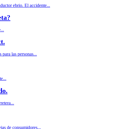
uctor ebrio. El accidente...
eta?
...
t.
para las personas...
e...
do.
etera...
jas de consumidores...