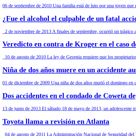
06 de septiembre de 2010 Una familia está de luto por una joven que m
¿Fue el alcohol el culpable de un fatal ac
2 de noviembre de 2013 A finales de septiembre, ocurrió un trágico a
Veredicto en contra de Kroger en el caso d
10 de agosto de 2010 La ley de Georgia requiere que los propietario
Niña de dos años muere en un accidente aut
01 de diciembre de 2009 Una niña de dos años murió el domingo en un
Dos accidentes en el condado de Coweta de
13 de junio de 2013 El sábado 18 de mayo de 2013, un adolescente mur
Toyota llama a revisión en Atlanta
04 de agosto de 2011 La Administración Nacional de Seguridad del T