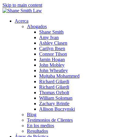
Skip to main content
Acerca
Abogados
Shane Smith
Amy Ivan
Ashley Clasen
Carilyn Ibsen
Connor Tilson
Jamin Hogan
John Mobley
John Wheatley
Mujtaba Mohammed
Richard Gilardi
Richard Gilardi
Thomas Ozbolt
William Soloman
Zachary Brintle
Allison Buczynski
Blog
Testimonios de Clientes
En los medios
Resultados
Áreas de Práctica