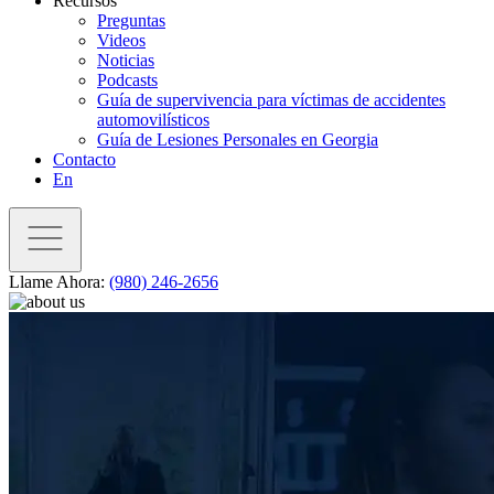
Recursos
Preguntas
Videos
Noticias
Podcasts
Guía de supervivencia para víctimas de accidentes
automovilísticos
Guía de Lesiones Personales en Georgia
Contacto
En
Llame Ahora:
(980) 246-2656