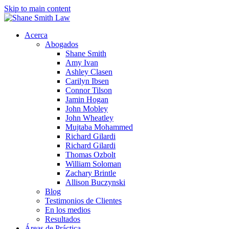
Skip to main content
Acerca
Abogados
Shane Smith
Amy Ivan
Ashley Clasen
Carilyn Ibsen
Connor Tilson
Jamin Hogan
John Mobley
John Wheatley
Mujtaba Mohammed
Richard Gilardi
Richard Gilardi
Thomas Ozbolt
William Soloman
Zachary Brintle
Allison Buczynski
Blog
Testimonios de Clientes
En los medios
Resultados
Áreas de Práctica