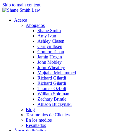
Skip to main content
Acerca
Abogados
Shane Smith
Amy Ivan
Ashley Clasen
Carilyn Ibsen
Connor Tilson
Jamin Hogan
John Mobley
John Wheatley
Mujtaba Mohammed
Richard Gilardi
Richard Gilardi
Thomas Ozbolt
William Soloman
Zachary Brintle
Allison Buczynski
Blog
Testimonios de Clientes
En los medios
Resultados
Áreas de Práctica