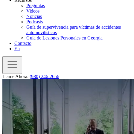
Recursos
Preguntas
Videos
Noticias
Podcasts
Guía de supervivencia para víctimas de accidentes
automovilísticos
Guía de Lesiones Personales en Georgia
Contacto
En
Llame Ahora:
(980) 246-2656