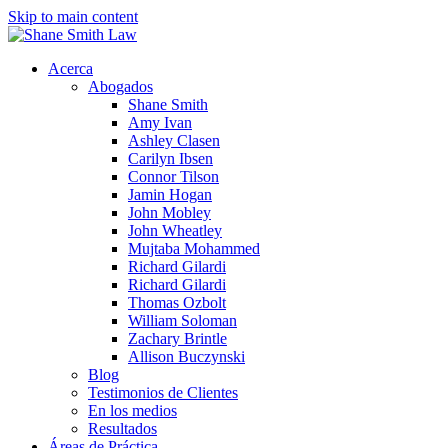
Skip to main content
Acerca
Abogados
Shane Smith
Amy Ivan
Ashley Clasen
Carilyn Ibsen
Connor Tilson
Jamin Hogan
John Mobley
John Wheatley
Mujtaba Mohammed
Richard Gilardi
Richard Gilardi
Thomas Ozbolt
William Soloman
Zachary Brintle
Allison Buczynski
Blog
Testimonios de Clientes
En los medios
Resultados
Áreas de Práctica