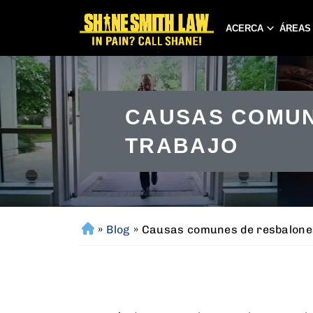
ACERCA
ÁREAS
CAUSAS COMUN
TRABAJO
»
Blog
»
Causas comunes de resbalones 
H
o
m
e