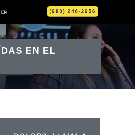
(980) 246-2656
EN
GREENVILLE
DAS EN EL
LE