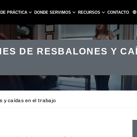
 DE PRÁCTICA
DONDE SERVIMOS
RECURSOS
CONTACTO
ATLANTA
CHARLOTTE
ES DE RESBALONES Y CAÍ
PEACHTREE CITY
GASTONIA
CONCORD
HUNTERSVIL
MATTHEWS
y caídas en el trabajo