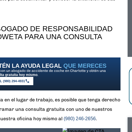
BOGADO DE RESPONSABILIDAD
OWETA PARA UNA CONSULTA
TÉN LA AYUDA LEGAL
QUE MERECES
con un abogado de accidente de coche en Charlotte y obtén una
lta gratuita hoy mismo
.
 (980) 294-4931
da en el lugar de trabajo, es posible que tenga derecho
ramar una consulta gratuita con uno de nuestros
 nuestra oficina hoy mismo al
.
(980) 246-2656