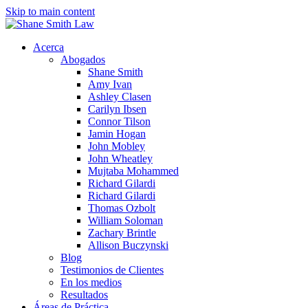
Skip to main content
Acerca
Abogados
Shane Smith
Amy Ivan
Ashley Clasen
Carilyn Ibsen
Connor Tilson
Jamin Hogan
John Mobley
John Wheatley
Mujtaba Mohammed
Richard Gilardi
Richard Gilardi
Thomas Ozbolt
William Soloman
Zachary Brintle
Allison Buczynski
Blog
Testimonios de Clientes
En los medios
Resultados
Áreas de Práctica