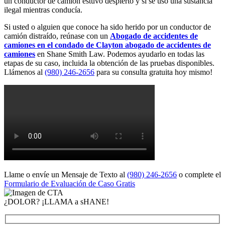
un conductor de camión estuvo despierto y si se usó una sustancia
ilegal mientras conducía.
Si usted o alguien que conoce ha sido herido por un conductor de
camión distraído, reúnase con un
Abogado de accidentes de
camiones en el condado de Clayton
abogado de accidentes de
camiones
en Shane Smith Law. Podemos ayudarlo en todas las
etapas de su caso, incluida la obtención de las pruebas disponibles.
Llámenos al
(980) 246-2656
para su consulta gratuita hoy mismo!
Llame o envíe un Mensaje de Texto al
(980) 246-2656
o complete el
Formulario de Evaluación de Caso Gratis
¿DOLOR? ¡LLAMA a sHANE!