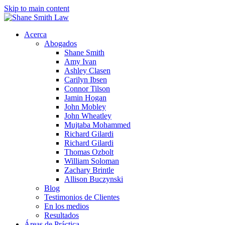
Skip to main content
Acerca
Abogados
Shane Smith
Amy Ivan
Ashley Clasen
Carilyn Ibsen
Connor Tilson
Jamin Hogan
John Mobley
John Wheatley
Mujtaba Mohammed
Richard Gilardi
Richard Gilardi
Thomas Ozbolt
William Soloman
Zachary Brintle
Allison Buczynski
Blog
Testimonios de Clientes
En los medios
Resultados
Áreas de Práctica