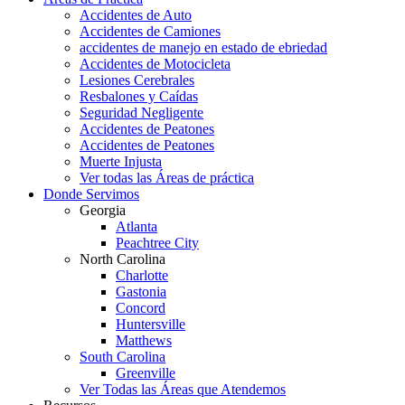
Accidentes de Auto
Accidentes de Camiones
accidentes de manejo en estado de ebriedad
Accidentes de Motocicleta
Lesiones Cerebrales
Resbalones y Caídas
Seguridad Negligente
Accidentes de Peatones
Accidentes de Peatones
Muerte Injusta
Ver todas las Áreas de práctica
Donde Servimos
Georgia
Atlanta
Peachtree City
North Carolina
Charlotte
Gastonia
Concord
Huntersville
Matthews
South Carolina
Greenville
Ver Todas las Áreas que Atendemos