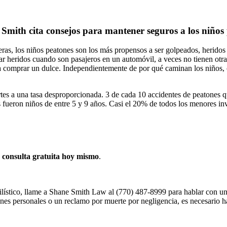
Smith cita consejos para mantener seguros a los niños
ras, los niños peatones son los más propensos a ser golpeados, herido
tar heridos cuando son pasajeros en un automóvil, a veces no tienen ot
ara comprar un dulce. Independientemente de por qué caminan los niños, 
ertes a una tasa desproporcionada. 3 de cada 10 accidentes de peatones
s fueron niños de entre 5 y 9 años. Casi el 20% de todos los menores i
a
consulta gratuita hoy mismo
.
ilístico, llame a Shane Smith Law al (770) 487-8999 para hablar con u
siones personales o un reclamo por muerte por negligencia, es necesari