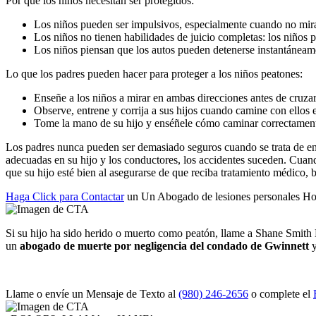
Por qué los niños necesitan ser protegidos:
Los niños pueden ser impulsivos, especialmente cuando no mira
Los niños no tienen habilidades de juicio completas: los niños
Los niños piensan que los autos pueden detenerse instantáneamen
Lo que los padres pueden hacer para proteger a los niños peatones:
Enseñe a los niños a mirar en ambas direcciones antes de cruzar u
Observe, entrene y corrija a sus hijos cuando camine con ellos 
Tome la mano de su hijo y enséñele cómo caminar correctament
Los padres nunca pueden ser demasiado seguros cuando se trata de ens
adecuadas en su hijo y los conductores, los accidentes suceden. Cua
que su hijo esté bien al asegurarse de que reciba tratamiento médico, b
Haga Click para Contactar
un Un Abogado de lesiones personales H
Si su hijo ha sido herido o muerto como peatón, llame a Shane Smit
un
abogado de muerte por negligencia del condado de Gwinnett
y
Llame o envíe un Mensaje de Texto al
(980) 246-2656
o complete el