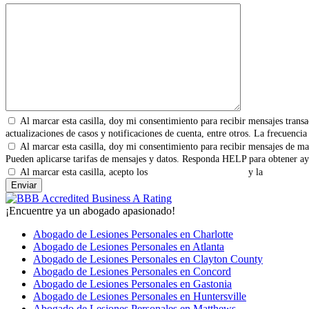
Al marcar esta casilla, doy mi consentimiento para recibir mensajes transa
actualizaciones de casos y notificaciones de cuenta, entre otros. La frecuenc
Al marcar esta casilla, doy mi consentimiento para recibir mensajes de ma
Pueden aplicarse tarifas de mensajes y datos. Responda HELP para obtener ay
Al marcar esta casilla, acepto los
Términos y Condiciones
y la
Política de
¡Encuentre ya un abogado apasionado!
Abogado de Lesiones Personales en Charlotte
Abogado de Lesiones Personales en Atlanta
Abogado de Lesiones Personales en Clayton County
Abogado de Lesiones Personales en Concord
Abogado de Lesiones Personales en Gastonia
Abogado de Lesiones Personales en Huntersville
Abogado de Lesiones Personales en Matthews