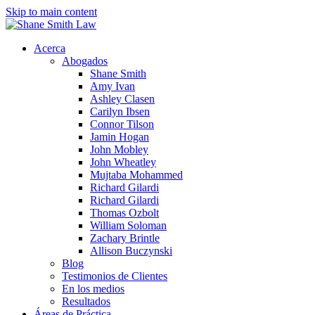
Skip to main content
Acerca
Abogados
Shane Smith
Amy Ivan
Ashley Clasen
Carilyn Ibsen
Connor Tilson
Jamin Hogan
John Mobley
John Wheatley
Mujtaba Mohammed
Richard Gilardi
Richard Gilardi
Thomas Ozbolt
William Soloman
Zachary Brintle
Allison Buczynski
Blog
Testimonios de Clientes
En los medios
Resultados
Áreas de Práctica