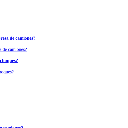
presa de camiones?
 choques?
?
de camiones?