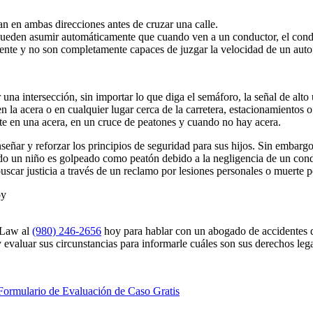
n en ambas direcciones antes de cruzar una calle.
 pueden asumir automáticamente que cuando ven a un conductor, el condu
te y no son completamente capaces de juzgar la velocidad de un auto y l
na intersección, sin importar lo que diga el semáforo, la señal de alto u
en la acera o en cualquier lugar cerca de la carretera, estacionamientos
e en una acera, en un cruce de peatones y cuando no hay acera.
eñar y reforzar los principios de seguridad para sus hijos. Sin embarg
ndo un niño es golpeado como peatón debido a la negligencia de un con
uscar justicia a través de un reclamo por lesiones personales o muerte p
oy
h Law al
(980) 246-2656
hoy para hablar con un abogado de accidentes d
 evaluar sus circunstancias para informarle cuáles son sus derechos lega
Formulario de Evaluación de Caso Gratis