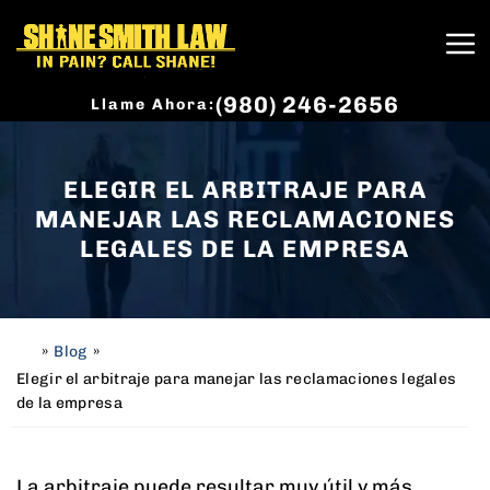
(980) 246-2656
Llame Ahora:
ELEGIR EL ARBITRAJE PARA
MANEJAR LAS RECLAMACIONES
LEGALES DE LA EMPRESA
»
Blog
»
H
o
Elegir el arbitraje para manejar las reclamaciones legales
m
de la empresa
e
La arbitraje puede resultar muy útil y más