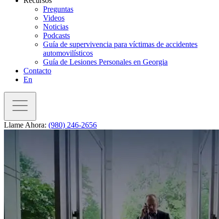
Recursos
Preguntas
Videos
Noticias
Podcasts
Guía de supervivencia para víctimas de accidentes
automovilísticos
Guía de Lesiones Personales en Georgia
Contacto
En
Llame Ahora:
(980) 246-2656