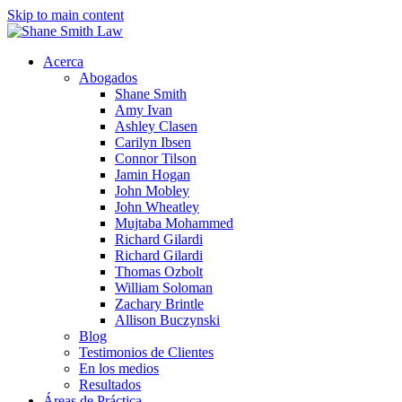
Skip to main content
Acerca
Abogados
Shane Smith
Amy Ivan
Ashley Clasen
Carilyn Ibsen
Connor Tilson
Jamin Hogan
John Mobley
John Wheatley
Mujtaba Mohammed
Richard Gilardi
Richard Gilardi
Thomas Ozbolt
William Soloman
Zachary Brintle
Allison Buczynski
Blog
Testimonios de Clientes
En los medios
Resultados
Áreas de Práctica