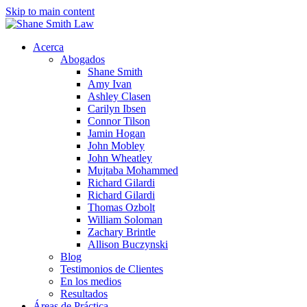
Skip to main content
Acerca
Abogados
Shane Smith
Amy Ivan
Ashley Clasen
Carilyn Ibsen
Connor Tilson
Jamin Hogan
John Mobley
John Wheatley
Mujtaba Mohammed
Richard Gilardi
Richard Gilardi
Thomas Ozbolt
William Soloman
Zachary Brintle
Allison Buczynski
Blog
Testimonios de Clientes
En los medios
Resultados
Áreas de Práctica