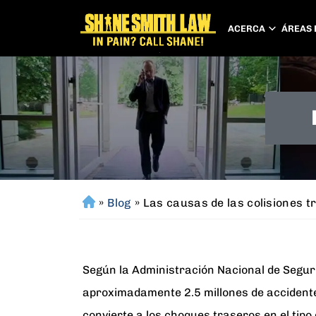
ACERCA
ÁREAS 
»
Blog
»
Las causas de las colisiones t
H
o
m
e
Según la Administración Nacional de Segur
aproximadamente 2.5 millones de accidente
convierte a los choques traseros en el tipo