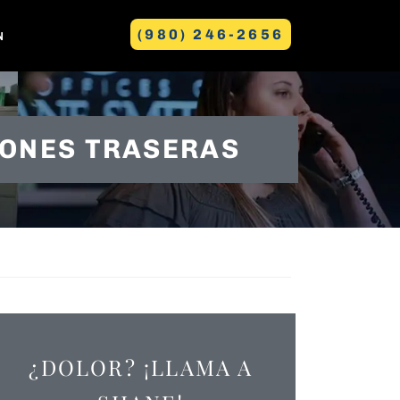
(980) 246-2656
N
GREENVILLE
IONES TRASERAS
E
¿DOLOR? ¡LLAMA A