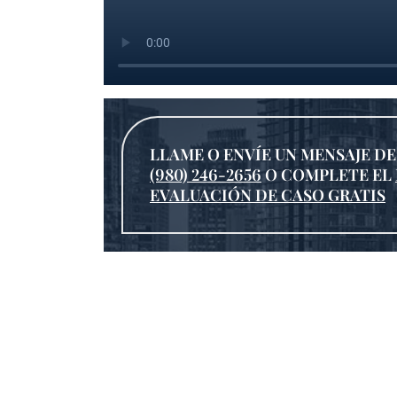
LLAME O ENVÍE UN MENSAJE DE
(980) 246-2656
O COMPLETE EL
EVALUACIÓN DE CASO GRATIS