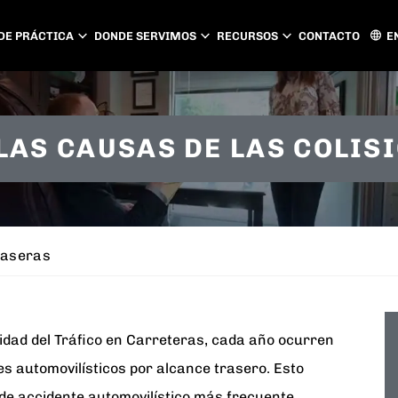
DE PRÁCTICA
DONDE SERVIMOS
RECURSOS
CONTACTO
E
ATLANTA
CHARLOTTE
LAS CAUSAS DE LAS COLIS
PEACHTREE CITY
GASTONIA
CONCORD
HUNTERSVILL
MATTHEWS
raseras
idad del Tráfico en Carreteras, cada año ocurren
s automovilísticos por alcance trasero. Esto
 de accidente automovilístico más frecuente