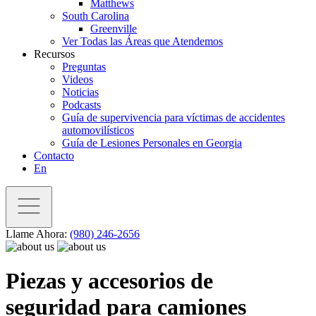
Matthews
South Carolina
Greenville
Ver Todas las Áreas que Atendemos
Recursos
Preguntas
Videos
Noticias
Podcasts
Guía de supervivencia para víctimas de accidentes
automovilísticos
Guía de Lesiones Personales en Georgia
Contacto
En
Llame Ahora:
(980) 246-2656
Piezas y accesorios de
seguridad para camiones