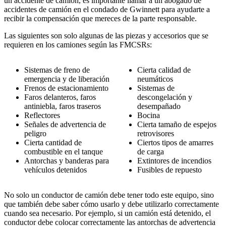
un accidente de camión, es importante llamar a un abogado de
accidentes de camión en el condado de Gwinnett para ayudarte a
recibir la compensación que mereces de la parte responsable.
Las siguientes son solo algunas de las piezas y accesorios que se
requieren en los camiones según las FMCSRs:
Sistemas de freno de
Cierta calidad de
emergencia y de liberación
neumáticos
Frenos de estacionamiento
Sistemas de
Faros delanteros, faros
descongelación y
antiniebla, faros traseros
desempañado
Reflectores
Bocina
Señales de advertencia de
Cierta tamaño de espejos
peligro
retrovisores
Cierta cantidad de
Ciertos tipos de amarres
combustible en el tanque
de carga
Antorchas y banderas para
Extintores de incendios
vehículos detenidos
Fusibles de repuesto
No solo un conductor de camión debe tener todo este equipo, sino
que también debe saber cómo usarlo y debe utilizarlo correctamente
cuando sea necesario. Por ejemplo, si un camión está detenido, el
conductor debe colocar correctamente las antorchas de advertencia