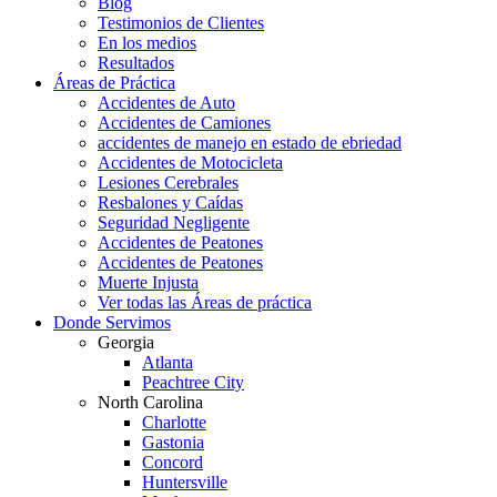
Blog
Testimonios de Clientes
En los medios
Resultados
Áreas de Práctica
Accidentes de Auto
Accidentes de Camiones
accidentes de manejo en estado de ebriedad
Accidentes de Motocicleta
Lesiones Cerebrales
Resbalones y Caídas
Seguridad Negligente
Accidentes de Peatones
Accidentes de Peatones
Muerte Injusta
Ver todas las Áreas de práctica
Donde Servimos
Georgia
Atlanta
Peachtree City
North Carolina
Charlotte
Gastonia
Concord
Huntersville