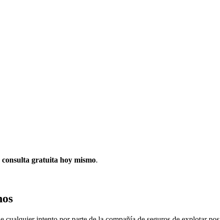
a
consulta gratuita hoy mismo
.
hos
cualquier intento por parte de la compañía de seguros de explotar posib