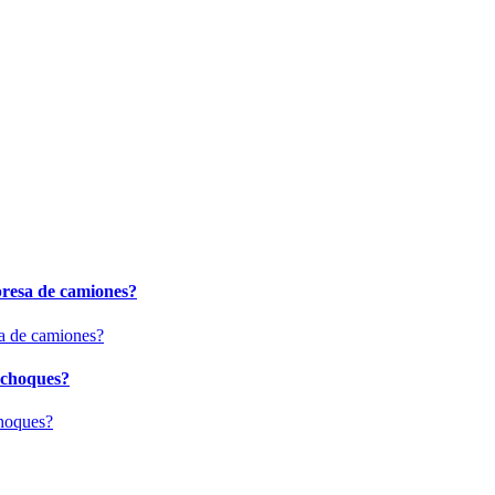
presa de camiones?
 choques?