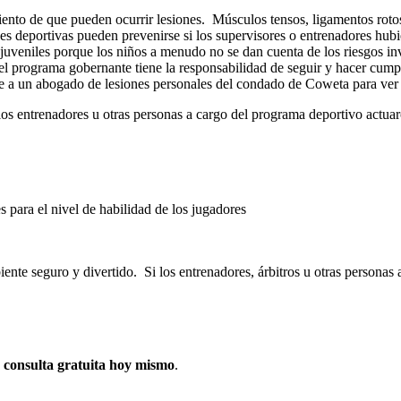
ento de que pueden ocurrir lesiones. Músculos tensos, ligamentos rotos y
es deportivas pueden prevenirse si los supervisores o entrenadores hu
juveniles porque los niños a menudo no se dan cuenta de los riesgos in
el programa gobernante tiene la responsabilidad de seguir y hacer cumpli
me a un abogado de lesiones personales del condado de Coweta para ver 
si los entrenadores u otras personas a cargo del programa deportivo actu
 para el nivel de habilidad de los jugadores
iente seguro y divertido. Si los entrenadores, árbitros u otras persona
a
consulta gratuita hoy mismo
.