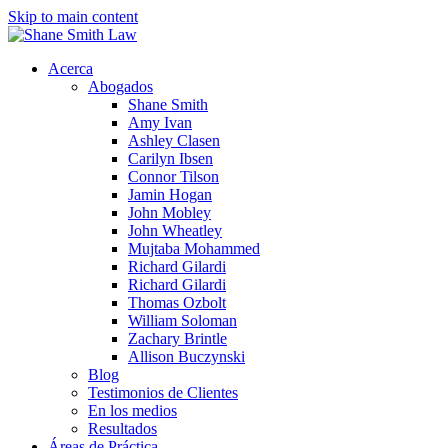
Skip to main content
Acerca
Abogados
Shane Smith
Amy Ivan
Ashley Clasen
Carilyn Ibsen
Connor Tilson
Jamin Hogan
John Mobley
John Wheatley
Mujtaba Mohammed
Richard Gilardi
Richard Gilardi
Thomas Ozbolt
William Soloman
Zachary Brintle
Allison Buczynski
Blog
Testimonios de Clientes
En los medios
Resultados
Áreas de Práctica