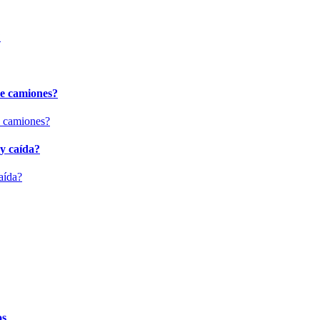
?
de camiones?
 y caída?
os