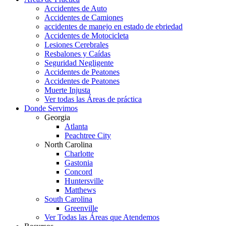
Accidentes de Auto
Accidentes de Camiones
accidentes de manejo en estado de ebriedad
Accidentes de Motocicleta
Lesiones Cerebrales
Resbalones y Caídas
Seguridad Negligente
Accidentes de Peatones
Accidentes de Peatones
Muerte Injusta
Ver todas las Áreas de práctica
Donde Servimos
Georgia
Atlanta
Peachtree City
North Carolina
Charlotte
Gastonia
Concord
Huntersville
Matthews
South Carolina
Greenville
Ver Todas las Áreas que Atendemos