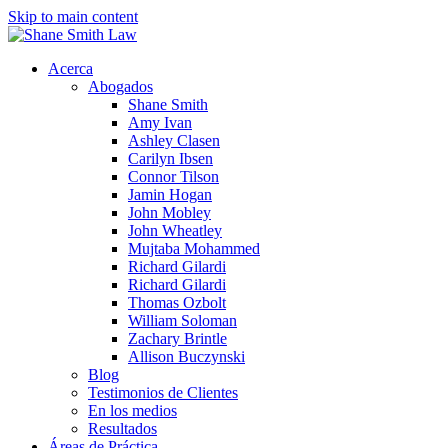
Skip to main content
Acerca
Abogados
Shane Smith
Amy Ivan
Ashley Clasen
Carilyn Ibsen
Connor Tilson
Jamin Hogan
John Mobley
John Wheatley
Mujtaba Mohammed
Richard Gilardi
Richard Gilardi
Thomas Ozbolt
William Soloman
Zachary Brintle
Allison Buczynski
Blog
Testimonios de Clientes
En los medios
Resultados
Áreas de Práctica