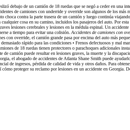
izó debajo de un camión de 18 ruedas que se negó a ceder en una inte
ccidentes de camiones con underride y override son algunos de los más m
 choca contra la parte trasera de un camión y luego continúa viajando 
 cualquier cosa en su camino, incluidos los pasajeros del auto. Por esta
raves lesiones cerebrales y lesiones en la médula espinal. Un accidente
erse a tiempo para evitar una colisión.
Accidentes de camiones con ove
nes con override, el camión grande pasa por encima del auto más pequeñ
 demasiado rápido para las condiciones • Frenos defectuosos y mal mant
ones de 18 ruedas tienen protectores o parachoques adicionales instala
nte de camión puede resultar en lesiones graves, la muerte y la discapa
eorgia, el abogado de accidentes de Atlanta Shane Smith puede ayudarl
otencial de ingresos, pérdida de calidad de vida y otros daños. Para o
 cómo proteger su reclamo por lesiones en un accidente en Georgia. Des