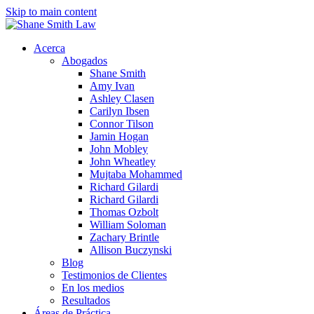
Skip to main content
Acerca
Abogados
Shane Smith
Amy Ivan
Ashley Clasen
Carilyn Ibsen
Connor Tilson
Jamin Hogan
John Mobley
John Wheatley
Mujtaba Mohammed
Richard Gilardi
Richard Gilardi
Thomas Ozbolt
William Soloman
Zachary Brintle
Allison Buczynski
Blog
Testimonios de Clientes
En los medios
Resultados
Áreas de Práctica