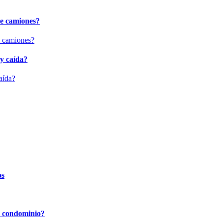
de camiones?
 y caída?
os
en condominio?