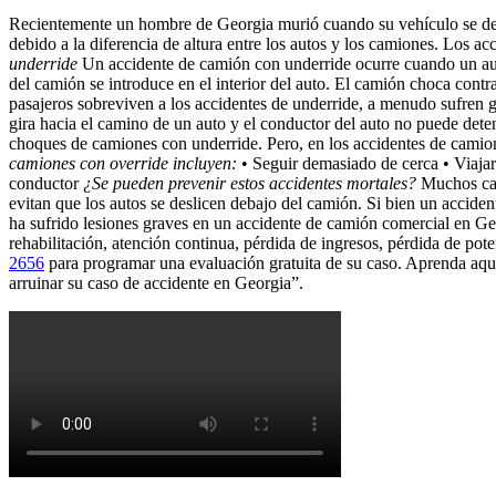
Recientemente un hombre de Georgia murió cuando su vehículo se desl
debido a la diferencia de altura entre los autos y los camiones. Los a
underride
Un accidente de camión con underride ocurre cuando un auto
del camión se introduce en el interior del auto. El camión choca contra
pasajeros sobreviven a los accidentes de underride, a menudo sufren g
gira hacia el camino de un auto y el conductor del auto no puede deten
choques de camiones con underride. Pero, en los accidentes de camio
camiones con override incluyen:
• Seguir demasiado de cerca • Viajar
conductor
¿Se pueden prevenir estos accidentes mortales?
Muchos cami
evitan que los autos se deslicen debajo del camión. Si bien un accide
ha sufrido lesiones graves en un accidente de camión comercial en G
rehabilitación, atención continua, pérdida de ingresos, pérdida de p
2656
para programar una evaluación gratuita de su caso. Aprenda aquí
arruinar su caso de accidente en Georgia”.