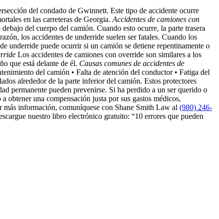
rsección del condado de Gwinnett. Este tipo de accidente ocurre
ortales en las carreteras de Georgia.
Accidentes de camiones con
debajo del cuerpo del camión. Cuando esto ocurre, la parte trasera
 razón, los accidentes de underride suelen ser fatales. Cuando los
 de underride puede ocurrir si un camión se detiene repentinamente o
rride
Los accidentes de camiones con override son similares a los
o que está delante de él.
Causas comunes de accidentes de
enimiento del camión • Falta de atención del conductor • Fatiga del
dos alrededor de la parte inferior del camión. Estos protectores
cidad permanente pueden prevenirse. Si ha perdido a un ser querido o
o a obtener una compensación justa por sus gastos médicos,
btener más información, comuníquese con Shane Smith Law al
(980) 246-
cargue nuestro libro electrónico gratuito: “10 errores que pueden