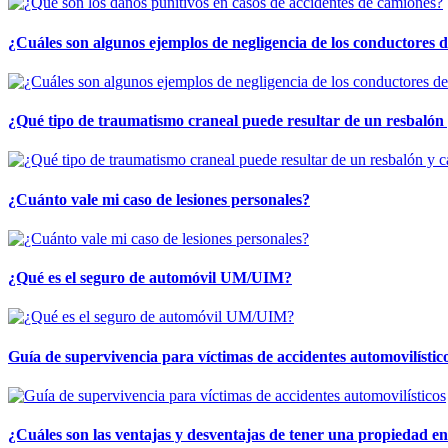
¿Cuáles son algunos ejemplos de negligencia de los conductores 
¿Qué tipo de traumatismo craneal puede resultar de un resbalón
¿Cuánto vale mi caso de lesiones personales?
¿Qué es el seguro de automóvil UM/UIM?
Guía de supervivencia para víctimas de accidentes automovilístic
¿Cuáles son las ventajas y desventajas de tener una propiedad 