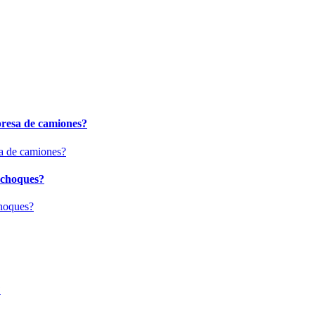
presa de camiones?
 choques?
?