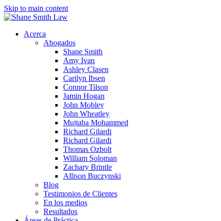
Skip to main content
Acerca
Abogados
Shane Smith
Amy Ivan
Ashley Clasen
Carilyn Ibsen
Connor Tilson
Jamin Hogan
John Mobley
John Wheatley
Mujtaba Mohammed
Richard Gilardi
Richard Gilardi
Thomas Ozbolt
William Soloman
Zachary Brintle
Allison Buczynski
Blog
Testimonios de Clientes
En los medios
Resultados
Áreas de Práctica