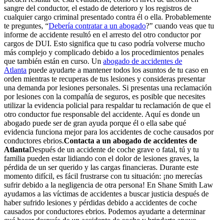
sangre del conductor, el estado de deterioro y los registros de
cualquier cargo criminal presentado contra él o ella. Probablemente
te preguntes, “
Debería contratar a un abogado
?” cuando veas que tu
informe de accidente resultó en el arresto del otro conductor por
cargos de DUI. Esto significa que tu caso podría volverse mucho
más complejo y complicado debido a los procedimientos penales
que también están en curso. Un
abogado de accidentes de
Atlanta
puede ayudarte a mantener todos los asuntos de tu caso en
orden mientras te recuperas de tus lesiones y consideras presentar
una demanda por lesiones personales. Si presentas una reclamación
por lesiones con la compañía de seguros, es posible que necesites
utilizar la evidencia policial para respaldar tu reclamación de que el
otro conductor fue responsable del accidente. Aquí es donde un
abogado puede ser de gran ayuda porque él o ella sabe qué
evidencia funciona mejor para los accidentes de coche causados por
conductores ebrios.
Contacta a un abogado de accidentes de
Atlanta
Después de un accidente de coche grave o fatal, tú y tu
familia pueden estar lidiando con el dolor de lesiones graves, la
pérdida de un ser querido y las cargas financieras. Durante este
momento difícil, es fácil frustrarse con tu situación: ¡no merecías
sufrir debido a la negligencia de otra persona! En Shane Smith Law
ayudamos a las víctimas de accidentes a buscar justicia después de
haber sufrido lesiones y pérdidas debido a accidentes de coche
causados por conductores ebrios. Podemos ayudarte a determinar