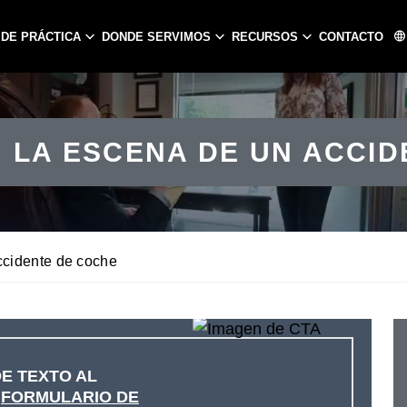
 DE PRÁCTICA
DONDE SERVIMOS
RECURSOS
CONTACTO
ATLANTA
CHARLOTTE
 LA ESCENA DE UN ACCI
PEACHTREE CITY
GASTONIA
CONCORD
HUNTERSVIL
MATTHEWS
ccidente de coche
E TEXTO AL
L
FORMULARIO DE