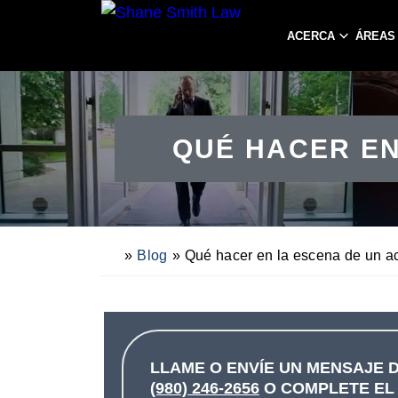
ACERCA
ÁREAS
QUÉ HACER EN
»
Blog
»
Qué hacer en la escena de un a
H
o
m
e
LLAME O ENVÍE UN MENSAJE D
(980) 246-2656
O COMPLETE E