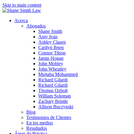
Skip to main content
Acerca
Abogados
Shane Smith
Amy Ivan
Ashley Clasen
Carilyn Ibsen
Connor Tilson
Jamin Hogan
John Mobley
John Wheatley
Mujtaba Mohammed
Richard Gilardi
Richard Gilardi
Thomas Ozbolt
William Soloman
Zachary Brintle
Allison Buczynski
Blog
Testimonios de Clientes
En los medios
Resultados
Áreas de Práctica