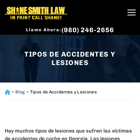
(980) 246-2656
Llame Ahora:
TIPOS DE ACCIDENTES Y
LESIONES
»
Blog
»
Tipos de Accidentes y Lesiones
H
o
m
e
Hay muchos tipos de lesiones que sufren las víctimas
de accidentes de coche en Georgia. Las lesiones