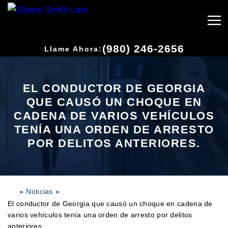
(980) 246-2656
Llame Ahora:
EL CONDUCTOR DE GEORGIA
QUE CAUSÓ UN CHOQUE EN
CADENA DE VARIOS VEHÍCULOS
TENÍA UNA ORDEN DE ARRESTO
POR DELITOS ANTERIORES.
»
Noticias
»
H
o
El conductor de Georgia que causó un choque en cadena de
m
varios vehículos tenía una orden de arresto por delitos
e
anteriores.