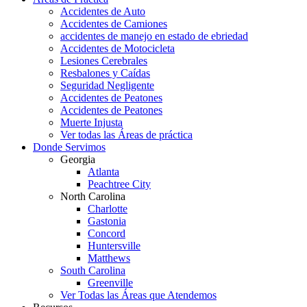
Accidentes de Auto
Accidentes de Camiones
accidentes de manejo en estado de ebriedad
Accidentes de Motocicleta
Lesiones Cerebrales
Resbalones y Caídas
Seguridad Negligente
Accidentes de Peatones
Accidentes de Peatones
Muerte Injusta
Ver todas las Áreas de práctica
Donde Servimos
Georgia
Atlanta
Peachtree City
North Carolina
Charlotte
Gastonia
Concord
Huntersville
Matthews
South Carolina
Greenville
Ver Todas las Áreas que Atendemos