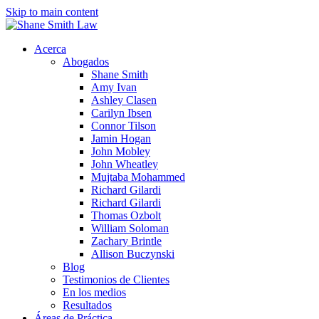
Skip to main content
Acerca
Abogados
Shane Smith
Amy Ivan
Ashley Clasen
Carilyn Ibsen
Connor Tilson
Jamin Hogan
John Mobley
John Wheatley
Mujtaba Mohammed
Richard Gilardi
Richard Gilardi
Thomas Ozbolt
William Soloman
Zachary Brintle
Allison Buczynski
Blog
Testimonios de Clientes
En los medios
Resultados
Áreas de Práctica