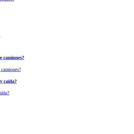
?
de camiones?
 y caída?