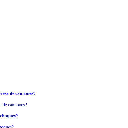
presa de camiones?
 choques?