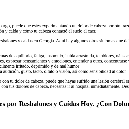
bargo, puede que estés experimentando un dolor de cabeza por otra razón
lón y caída y cómo tu cabeza contactó el suelo al caer.
resbalones y caídas en Georgia. Aquí hay algunos otros síntomas que de
mas de equilibrio, fatiga, insomnio, habla arrastrada, temblores, náuse
nes, expresar pensamientos y emociones, entender a otros, concentrarse 
cilmente irritado, deprimido y de mal humor
 audición, gusto, tacto, olfato o visión, así como sensibilidad al dolor
to con tu dolor de cabeza, puede que hayas sufrido una lesión cerebral e
o con tus dolores de cabeza, necesitas ir al hospital inmediatamente. D
es por Resbalones y Caídas Hoy. ¿Con Dolo