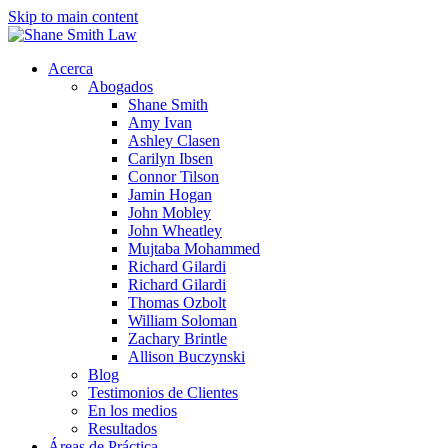
Skip to main content
Acerca
Abogados
Shane Smith
Amy Ivan
Ashley Clasen
Carilyn Ibsen
Connor Tilson
Jamin Hogan
John Mobley
John Wheatley
Mujtaba Mohammed
Richard Gilardi
Richard Gilardi
Thomas Ozbolt
William Soloman
Zachary Brintle
Allison Buczynski
Blog
Testimonios de Clientes
En los medios
Resultados
Áreas de Práctica