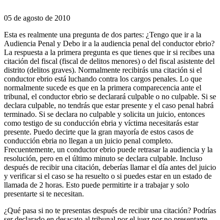
05 de agosto de 2010
Esta es realmente una pregunta de dos partes: ¿Tengo que ir a la
Audiencia Penal y Debo ir a la audiencia penal del conductor ebrio?
La respuesta a la primera pregunta es que tienes que ir si recibes una
citación del fiscal (fiscal de delitos menores) o del fiscal asistente del
distrito (delitos graves). Normalmente recibirás una citación si el
conductor ebrio está luchando contra los cargos penales. Lo que
normalmente sucede es que en la primera comparecencia ante el
tribunal, el conductor ebrio se declarará culpable o no culpable. Si se
declara culpable, no tendrás que estar presente y el caso penal habrá
terminado. Si se declara no culpable y solicita un juicio, entonces
como testigo de su conducción ebria y víctima necesitarás estar
presente. Puedo decirte que la gran mayoría de estos casos de
conducción ebria no llegan a un juicio penal completo.
Frecuentemente, un conductor ebrio puede retrasar la audiencia y la
resolución, pero en el último minuto se declara culpable. Incluso
después de recibir una citación, deberías llamar el día antes del juicio
y verificar si el caso se ha resuelto o si puedes estar en un estado de
llamada de 2 horas. Esto puede permitirte ir a trabajar y solo
presentarte si te necesitan.
¿Qué pasa si no te presentas después de recibir una citación? Podrías
ser declarado en desacato al tribunal por el juez por no presentarte.