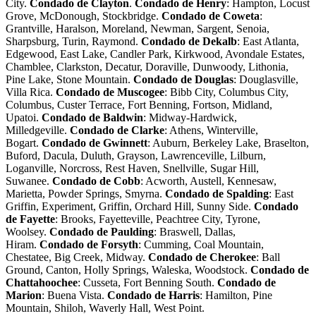
City.
Condado de Clayton
.
Condado de Henry
: Hampton, Locust
Grove, McDonough, Stockbridge.
Condado de Coweta
:
Grantville, Haralson, Moreland, Newman, Sargent, Senoia,
Sharpsburg, Turin, Raymond.
Condado de Dekalb
: East Atlanta,
Edgewood, East Lake, Candler Park, Kirkwood, Avondale Estates,
Chamblee, Clarkston, Decatur, Doraville, Dunwoody, Lithonia,
Pine Lake, Stone Mountain.
Condado de Douglas
: Douglasville,
Villa Rica.
Condado de Muscogee
: Bibb City, Columbus City,
Columbus, Custer Terrace, Fort Benning, Fortson, Midland,
Upatoi.
Condado de Baldwin
: Midway-Hardwick,
Milledgeville.
Condado de Clarke
: Athens, Winterville,
Bogart.
Condado de Gwinnett
: Auburn, Berkeley Lake, Braselton,
Buford, Dacula, Duluth, Grayson, Lawrenceville, Lilburn,
Loganville, Norcross, Rest Haven, Snellville, Sugar Hill,
Suwanee.
Condado de Cobb
: Acworth, Austell, Kennesaw,
Marietta, Powder Springs, Smyrna.
Condado de Spalding
: East
Griffin, Experiment, Griffin, Orchard Hill, Sunny Side.
Condado
de Fayette
: Brooks, Fayetteville, Peachtree City, Tyrone,
Woolsey.
Condado de Paulding
: Braswell, Dallas,
Hiram.
Condado de Forsyth
: Cumming, Coal Mountain,
Chestatee, Big Creek, Midway.
Condado de Cherokee
: Ball
Ground, Canton, Holly Springs, Waleska, Woodstock.
Condado de
Chattahoochee
: Cusseta, Fort Benning South.
Condado de
Marion
: Buena Vista.
Condado de Harris
: Hamilton, Pine
Mountain, Shiloh, Waverly Hall, West Point.