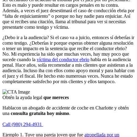
Esto es malo y puede resultar en cargos penales en tu contra.
Además, a veces el juez desestimará el caso de conducción ebria por
“falta de enjuiciamiento” o porque no hay nadie para enjuiciar. Así
que si recibes una citación, llama al tribunal para ver si necesitas
presentarte como testigo y víctima.
¿Debo ir a la audiencia? Si el caso va a juicio, entonces sí deberías ir
como testigo. ¿Deberías ir porque esperas obtener alguna resolución
o tener un impacto en la sentencia que recibe el conductor ebrio?
No. Mi experiencia ha sido que muchas veces, hay muy poco que
sucede cuando la
víctima del conductor ebrio
habla en la audiencia
penal. Hace años, solía recomendar a mis clientes que asistieran a la
audiencia. Incluso iba con ellos como apoyo moral y para hablar con
el juez y el fiscal. He hecho esto numerosas veces. Nunca he estado
completamente satisfecho por mis clientes y ellos tampoco.
Obtén la ayuda legal
que mereces
Hablacon un abogado de accidente de coche en Charlotte y obtén
una
consulta gratuita hoy mismo
.
Call (980) 294-4931
Ejemplo 1. Tuve una pareja joven que fue
atropellada por un