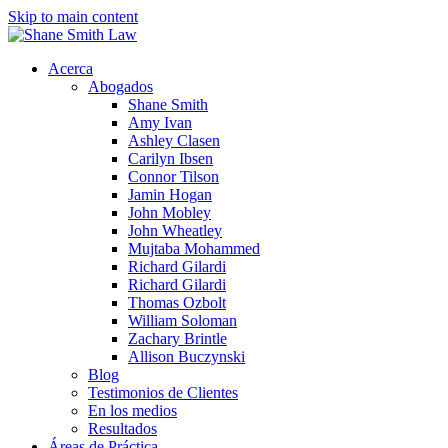
Skip to main content
Acerca
Abogados
Shane Smith
Amy Ivan
Ashley Clasen
Carilyn Ibsen
Connor Tilson
Jamin Hogan
John Mobley
John Wheatley
Mujtaba Mohammed
Richard Gilardi
Richard Gilardi
Thomas Ozbolt
William Soloman
Zachary Brintle
Allison Buczynski
Blog
Testimonios de Clientes
En los medios
Resultados
Áreas de Práctica