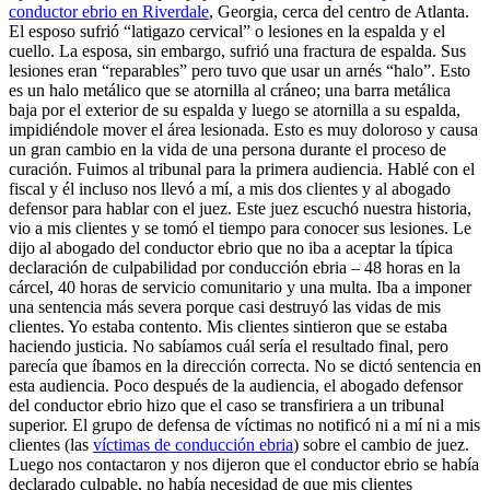
conductor ebrio en Riverdale
, Georgia, cerca del centro de Atlanta.
El esposo sufrió “latigazo cervical” o lesiones en la espalda y el
cuello. La esposa, sin embargo, sufrió una fractura de espalda. Sus
lesiones eran “reparables” pero tuvo que usar un arnés “halo”. Esto
es un halo metálico que se atornilla al cráneo; una barra metálica
baja por el exterior de su espalda y luego se atornilla a su espalda,
impidiéndole mover el área lesionada. Esto es muy doloroso y causa
un gran cambio en la vida de una persona durante el proceso de
curación. Fuimos al tribunal para la primera audiencia. Hablé con el
fiscal y él incluso nos llevó a mí, a mis dos clientes y al abogado
defensor para hablar con el juez. Este juez escuchó nuestra historia,
vio a mis clientes y se tomó el tiempo para conocer sus lesiones. Le
dijo al abogado del conductor ebrio que no iba a aceptar la típica
declaración de culpabilidad por conducción ebria – 48 horas en la
cárcel, 40 horas de servicio comunitario y una multa. Iba a imponer
una sentencia más severa porque casi destruyó las vidas de mis
clientes. Yo estaba contento. Mis clientes sintieron que se estaba
haciendo justicia. No sabíamos cuál sería el resultado final, pero
parecía que íbamos en la dirección correcta. No se dictó sentencia en
esta audiencia. Poco después de la audiencia, el abogado defensor
del conductor ebrio hizo que el caso se transfiriera a un tribunal
superior. El grupo de defensa de víctimas no notificó ni a mí ni a mis
clientes (las
víctimas de conducción ebria
) sobre el cambio de juez.
Luego nos contactaron y nos dijeron que el conductor ebrio se había
declarado culpable, no había necesidad de que mis clientes