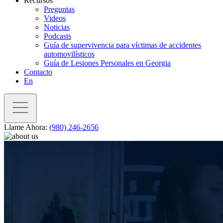
Recursos
Preguntas
Videos
Noticias
Podcasts
Guía de supervivencia para víctimas de accidentes
automovilísticos
Guía de Lesiones Personales en Georgia
Contacto
En
Llame Ahora:
(980) 246-2656