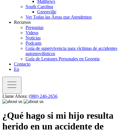
Matthews
South Carolina
Greenville
Ver Todas las Áreas que Atendemos
Recursos
Preguntas
Videos
Noticias
Podcasts
Guía de supervivencia para víctimas de accidentes
automovilísticos
Guía de Lesiones Personales en Georgia
Contacto
En
Llame Ahora:
(980) 246-2656
¿Qué hago si mi hijo resulta
herido en un accidente de