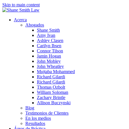
Skip to main content
Acerca
Abogados
Shane Smith
Amy Ivan
Ashley Clasen
Carilyn Ibsen
Connor Tilson
Jamin Hogan
John Mobley
John Wheatley
Mujtaba Mohammed
Richard Gilardi
Richard Gilardi
Thomas Ozbolt
William Soloman
Zachary Brintle
Allison Buczynski
Blog
Testimonios de Clientes
En los medios
Resultados
Áreas de Práctica