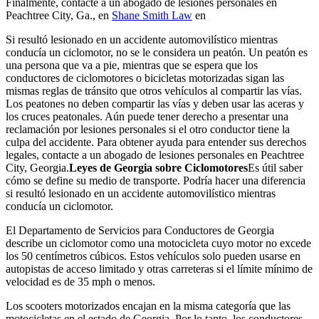
Finalmente, contacte a un abogado de lesiones personales en
Peachtree City, Ga., en
Shane Smith Law
en
Si resultó lesionado en un accidente automovilístico mientras
conducía un ciclomotor, no se le considera un peatón. Un peatón es
una persona que va a pie, mientras que se espera que los
conductores de ciclomotores o bicicletas motorizadas sigan las
mismas reglas de tránsito que otros vehículos al compartir las vías.
Los peatones no deben compartir las vías y deben usar las aceras y
los cruces peatonales. Aún puede tener derecho a presentar una
reclamación por lesiones personales si el otro conductor tiene la
culpa del accidente. Para obtener ayuda para entender sus derechos
legales, contacte a un abogado de lesiones personales en Peachtree
City, Georgia.
Leyes de Georgia sobre Ciclomotores
Es útil saber
cómo se define su medio de transporte. Podría hacer una diferencia
si resultó lesionado en un accidente automovilístico mientras
conducía un ciclomotor.
El Departamento de Servicios para Conductores de Georgia
describe un ciclomotor como una motocicleta cuyo motor no excede
los 50 centímetros cúbicos. Estos vehículos solo pueden usarse en
autopistas de acceso limitado y otras carreteras si el límite mínimo de
velocidad es de 35 mph o menos.
Los scooters motorizados encajan en la misma categoría que las
motocicletas en el estado de Georgia. Por lo tanto, los conductores