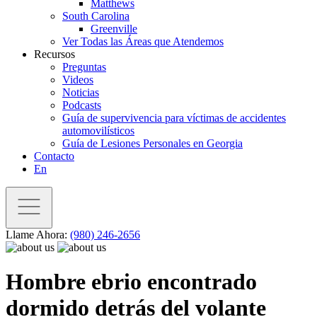
Matthews
South Carolina
Greenville
Ver Todas las Áreas que Atendemos
Recursos
Preguntas
Videos
Noticias
Podcasts
Guía de supervivencia para víctimas de accidentes
automovilísticos
Guía de Lesiones Personales en Georgia
Contacto
En
Llame Ahora:
(980) 246-2656
Hombre ebrio encontrado
dormido detrás del volante