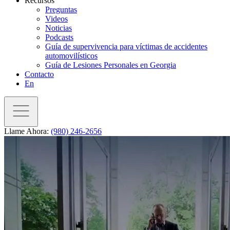
Recursos
Preguntas
Videos
Noticias
Podcasts
Guía de supervivencia para víctimas de accidentes
automovilísticos
Guía de Lesiones Personales en Georgia
Contacto
En
Llame Ahora:
(980) 246-2656