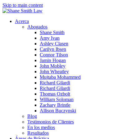
Skip to main content
Acerca
Abogados
Shane Smith
Amy Ivan
Ashley Clasen
Carilyn Ibsen
Connor Tilson
Jamin Hogan
John Mobley
John Wheatley
Mujtaba Mohammed
Richard Gilardi
Richard Gilardi
Thomas Ozbolt
William Soloman
Zachary Brintle
Allison Buczynski
Blog
Testimonios de Clientes
En los medios
Resultados
Áreas de Práctica