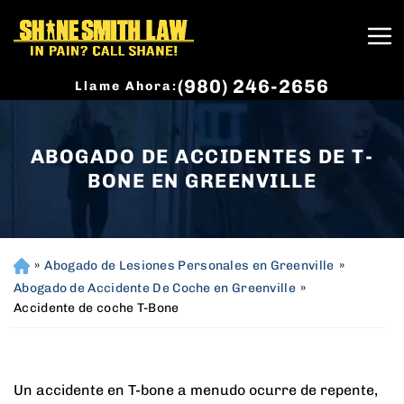
(980) 246-2656
Llame Ahora:
ABOGADO DE ACCIDENTES DE T-
BONE EN GREENVILLE
»
Abogado de Lesiones Personales en Greenville
»
H
o
Abogado de Accidente De Coche en Greenville
»
m
Accidente de coche T-Bone
e
Un accidente en T-bone a menudo ocurre de repente,