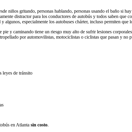
sde niños gritando, personas hablando, personas usando el baño si hay 
ente distractor para los conductores de autobús y todos saben que con
 y algunos, especialmente los autobuses chárter, incluso permiten que l
e pie y caminando tiene un riesgo muy alto de sufrir lesiones corporale
ropellado por automovilistas, motociclistas o ciclistas que pasan y no p
s leyes de tránsito
as
tobús en Atlanta
sin costo
.