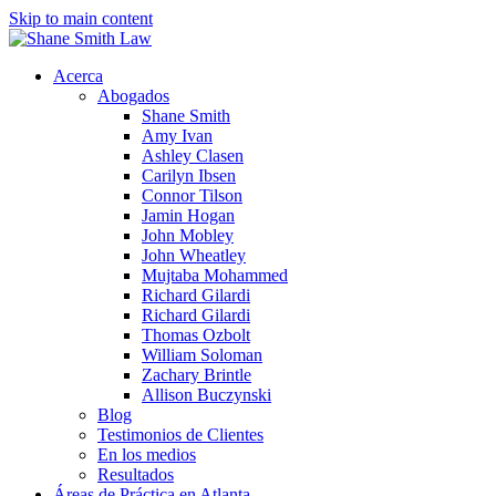
Skip to main content
Acerca
Abogados
Shane Smith
Amy Ivan
Ashley Clasen
Carilyn Ibsen
Connor Tilson
Jamin Hogan
John Mobley
John Wheatley
Mujtaba Mohammed
Richard Gilardi
Richard Gilardi
Thomas Ozbolt
William Soloman
Zachary Brintle
Allison Buczynski
Blog
Testimonios de Clientes
En los medios
Resultados
Áreas de Práctica en Atlanta