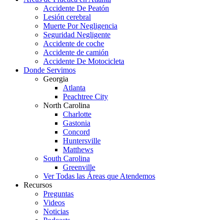
Accidente De Peatón
Lesión cerebral
Muerte Por Negligencia
Seguridad Negligente
Accidente de coche
Accidente de camión
Accidente De Motocicleta
Donde Servimos
Georgia
Atlanta
Peachtree City
North Carolina
Charlotte
Gastonia
Concord
Huntersville
Matthews
South Carolina
Greenville
Ver Todas las Áreas que Atendemos
Recursos
Preguntas
Videos
Noticias