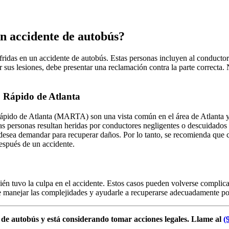
n accidente de autobús?
ridas en un accidente de autobús. Estas personas incluyen al conductor
s lesiones, debe presentar una reclamación contra la parte correcta. N
o Rápido de Atlanta
ápido de Atlanta (MARTA) son una vista común en el área de Atlanta y 
es las personas resultan heridas por conductores negligentes o descui
da desea demandar para recuperar daños. Por lo tanto, se recomienda q
espués de un accidente.
n tuvo la culpa en el accidente. Estos casos pueden volverse complicad
anejar las complejidades y ayudarle a recuperarse adecuadamente por
e de autobús y está considerando tomar acciones legales. Llame al
(