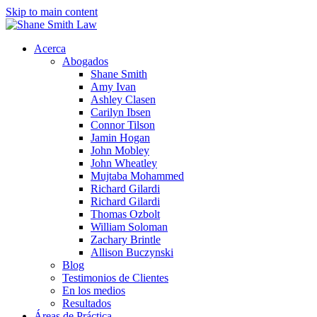
Skip to main content
Acerca
Abogados
Shane Smith
Amy Ivan
Ashley Clasen
Carilyn Ibsen
Connor Tilson
Jamin Hogan
John Mobley
John Wheatley
Mujtaba Mohammed
Richard Gilardi
Richard Gilardi
Thomas Ozbolt
William Soloman
Zachary Brintle
Allison Buczynski
Blog
Testimonios de Clientes
En los medios
Resultados
Áreas de Práctica